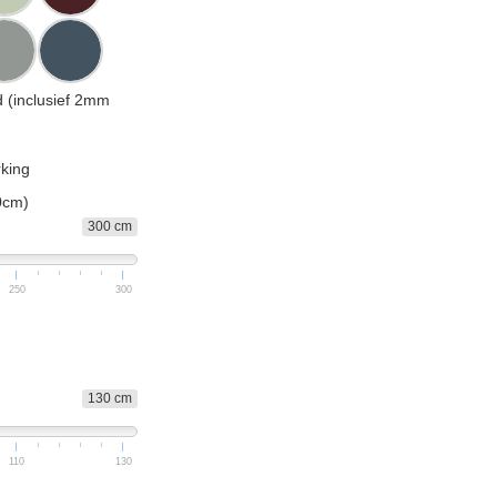
d (inclusief 2mm
king
0cm)
300 cm
250
300
130 cm
110
130