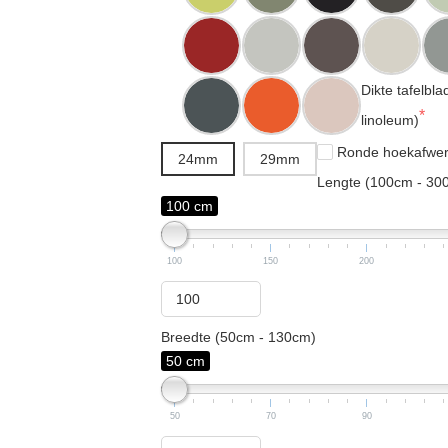
Dikte tafelbla
linoleum)
Ronde hoekafwer
24mm
29mm
Lengte (100cm - 30
100 cm
100
150
200
Breedte (50cm - 130cm)
50 cm
50
70
90