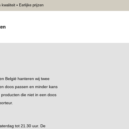
aliteit • Eerlijke prijzen
ten
n België hanteren wij twee
 een doos passen en minder kans
producten die niet in een doos
orteur.
terdag tot 21.30 uur. De