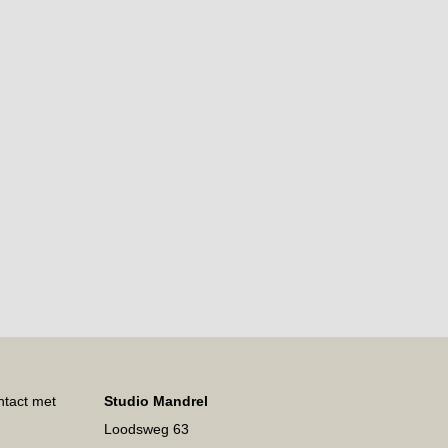
ntact met
Studio Mandrel
Loodsweg 63